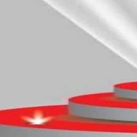
✝️ Jesús ha resucitado
que su amor 💛 te llene
de fe y esperanza ✨
en este día 😊
Feliz Pascua 🐣
Your Name
🥰
🥰